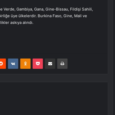
 Verde, Gambiya, Gana, Gine-Bissau, Fildişi Sahili,
irliğe üye ülkelerdir. Burkina Faso, Gine, Mali ve
kler askıya alındı.
erest
Reddit
VKontakte
Odnoklassniki
Pocket
E-Posta ile paylaş
Yazdır