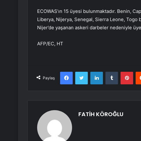
ECOWAS’ın 15 üyesi bulunmaktadır. Benin, Cape
Liberya, Nijerya, Senegal, Sierra Leone, Togo b
Nijer’de yaşanan askeri darbeler nedeniyle üyeli
AFP/EC, HT
Facebook
Twitter
LinkedIn
Tumblr
Pint
Paylaş
FATİH KÖROĞLU