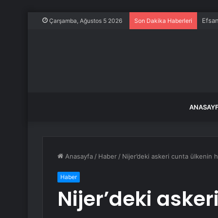
Efsan
Çarşamba, Ağustos 5 2026
Son Dakika Haberleri
ANASAY
Anasayfa
/
Haber
/
Nijer’deki askeri cunta ülkenin 
Haber
Nijer’deki asker