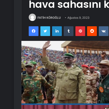
hava sahasını k
FATİH KÖROĞLU
Ağustos 9, 2023
Facebook
Twitter
LinkedIn
Tumblr
Pinterest
Reddit