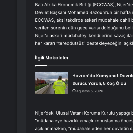
Batı Afrika Ekonomik Birliği (ECOWAS), Nijer’
Devlet Başkanı Mohamed Bazoum’un bir hafta i
ECOWAS, aksi takdirde askeri müdahale dahil ba
verilen sürenin dün gece yarısı dolduğunu belir
Nijer’e askeri müdahaleyi kendilerine savaş ila
her kararı “tereddütsüz” destekleyeceğini açıkl
İlgili Makaleler
Havran’da Kamyonet Devrild
Sürücü Yaralı, 5 Koç Öldü
Ağustos 5, 2026
Nijer’deki Ulusal Vatanı Koruma Kurulu yaptığı 
“müdahaleye hazırlık amaçlı konuşlanma öncesi
açıklanmazken, “müdahale eden her devletin sava