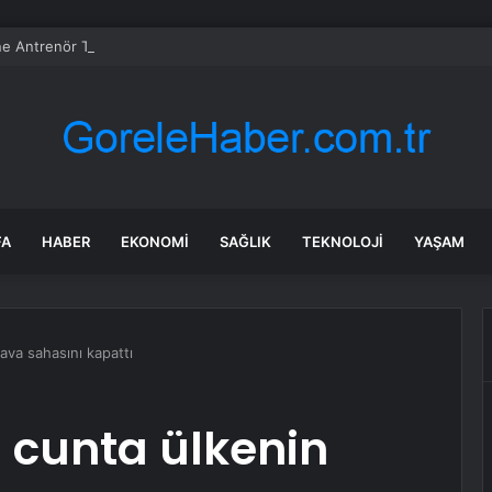
e Antrenör Tanjevic hacizle burun buruna geldi
FA
HABER
EKONOMI
SAĞLIK
TEKNOLOJI
YAŞAM
hava sahasını kapattı
i cunta ülkenin