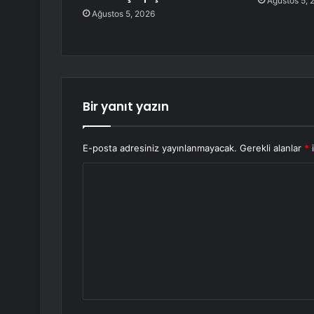
Ağustos 5, 
Ağustos 5, 2026
Bir yanıt yazın
E-posta adresiniz yayınlanmayacak.
Gerekli alanlar
*
i
Y
o
r
u
m
*