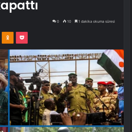
apattı
0
10
1 dakika okuma süresi
VKontakte
Odnoklassniki
Pocket