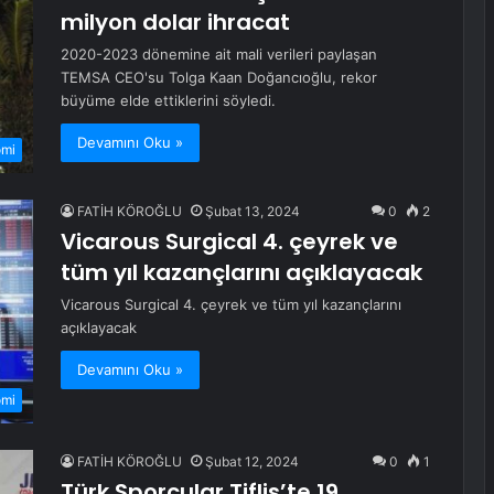
milyon dolar ihracat
2020-2023 dönemine ait mali verileri paylaşan
TEMSA CEO'su Tolga Kaan Doğancıoğlu, rekor
büyüme elde ettiklerini söyledi.
Devamını Oku »
omi
FATİH KÖROĞLU
Şubat 13, 2024
0
2
Vicarous Surgical 4. çeyrek ve
tüm yıl kazançlarını açıklayacak
Vicarous Surgical 4. çeyrek ve tüm yıl kazançlarını
açıklayacak
Devamını Oku »
omi
FATİH KÖROĞLU
Şubat 12, 2024
0
1
Türk Sporcular Tiflis’te 19