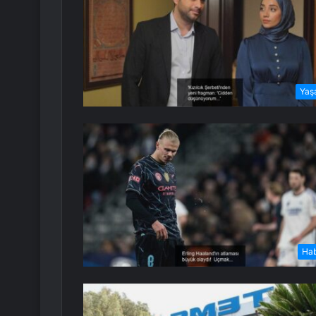
Yaş
Ha