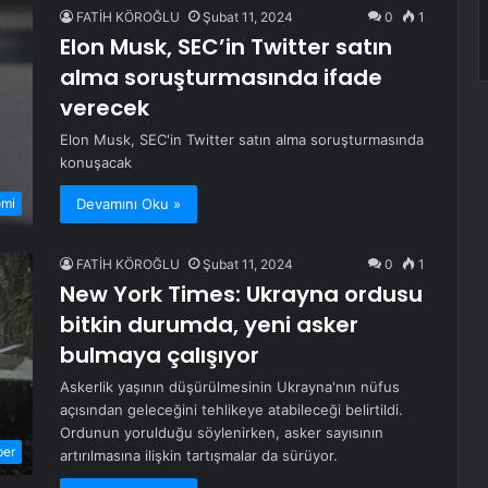
FATİH KÖROĞLU
Şubat 11, 2024
0
1
Elon Musk, SEC’in Twitter satın
alma soruşturmasında ifade
verecek
Elon Musk, SEC'in Twitter satın alma soruşturmasında
konuşacak
Devamını Oku »
omi
FATİH KÖROĞLU
Şubat 11, 2024
0
1
New York Times: Ukrayna ordusu
bitkin durumda, yeni asker
bulmaya çalışıyor
Askerlik yaşının düşürülmesinin Ukrayna'nın nüfus
açısından geleceğini tehlikeye atabileceği belirtildi.
Ordunun yorulduğu söylenirken, asker sayısının
ber
artırılmasına ilişkin tartışmalar da sürüyor.