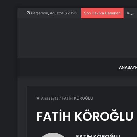
Adale
Perşembe, Ağustos 6 2026
Son Dakika Haberleri
ANASAY
Anasayfa
/
FATİH KÖROĞLU
FATİH KÖROĞLU
FATİH KÖROĞLU