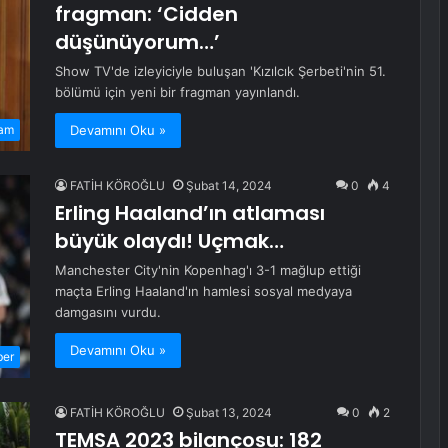
fragman: ‘Cidden
düşünüyorum…’
Show TV'de izleyiciyle buluşan 'Kızılcık Şerbeti'nin 51.
bölümü için yeni bir fragman yayınlandı.
Devamını Oku »
am
FATİH KÖROĞLU
Şubat 14, 2024
0
4
Erling Haaland’ın atlaması
büyük olaydı! Uçmak…
Manchester City'nin Kopenhag'ı 3-1 mağlup ettiği
maçta Erling Haaland'ın hamlesi sosyal medyaya
damgasını vurdu.
Devamını Oku »
ber
FATİH KÖROĞLU
Şubat 13, 2024
0
2
TEMSA 2023 bilançosu: 182