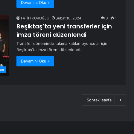
Devamını Oku »
FATİH KÖROĞLU
Şubat 10, 2024
0
1
Beşiktaş’ta yeni transferler için
imza töreni düzenlendi
Transfer döneminde takıma katılan oyuncular için
Beşiktaş'ta imza töreni düzenlendi.
Devamını Oku »
ber
Sonraki sayfa