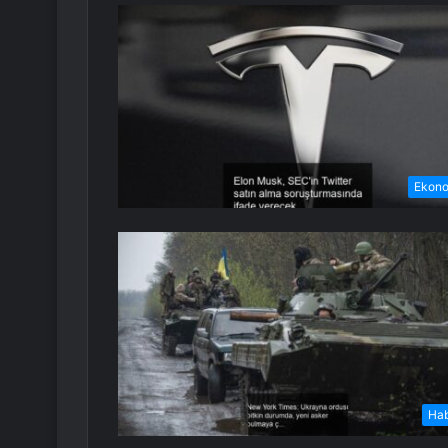
Ekon
Ha