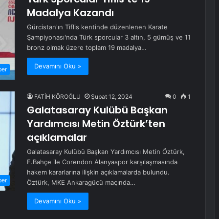
Madalya Kazandı
Gürcistan'ın Tiflis kentinde düzenlenen Karate
Şampiyonası'nda Türk sporcular 3 altın, 5 gümüş ve 11
bronz olmak üzere toplam 19 madalya…
Devamını Oku »
ber
FATİH KÖROĞLU
Şubat 12, 2024
0
1
Galatasaray Kulübü Başkan
Yardımcısı Metin Öztürk’ten
açıklamalar
Galatasaray Kulübü Başkan Yardımcısı Metin Öztürk,
F.Bahçe ile Corendon Alanyaspor karşılaşmasında
hakem kararlarına ilişkin açıklamalarda bulundu.
ber
Öztürk, MKE Ankaragücü maçında…
Devamını Oku »