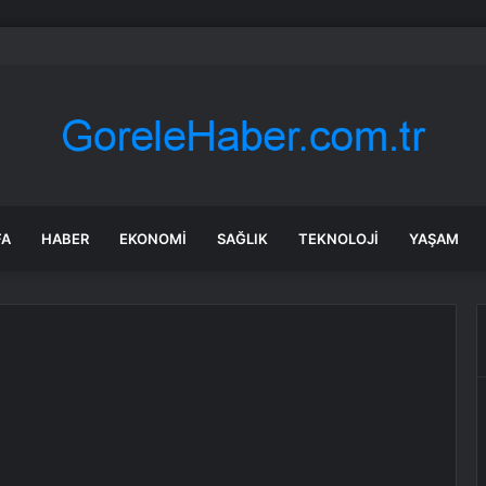
t Bakanı Gürlek duyurdu! Dünya Kupası finali öncesi dev yasa dışı bahi
FA
HABER
EKONOMI
SAĞLIK
TEKNOLOJI
YAŞAM