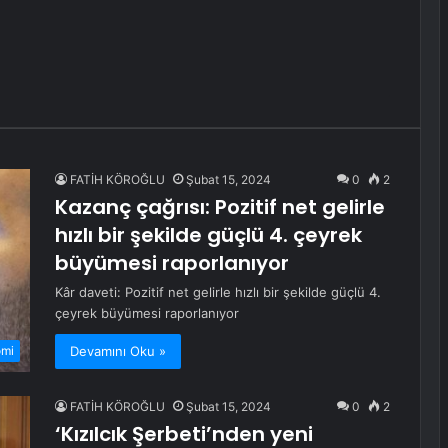
FATİH KÖROĞLU
Şubat 15, 2024
0
2
Kazanç çağrısı: Pozitif net gelirle
hızlı bir şekilde güçlü 4. çeyrek
büyümesi raporlanıyor
Kâr daveti: Pozitif net gelirle hızlı bir şekilde güçlü 4.
çeyrek büyümesi raporlanıyor
Devamını Oku »
omi
FATİH KÖROĞLU
Şubat 15, 2024
0
2
‘Kızılcık Şerbeti’nden yeni