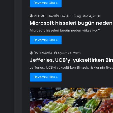
Devamını Oku »
MEHMET HAZBİN KAZBEK
Ağustos 4, 2026
Microsoft hisseleri bugün neden
Microsoft hisseleri bugün neden yükseliyor?
Devamını Oku »
ÜMİT SAVĞA
Ağustos 4, 2026
Jefferies, UCB’yi yükseltirken Bimz
Jefferies, UCB’yi yükseltirken Bimzelx risklerinin fiyatl
Devamını Oku »