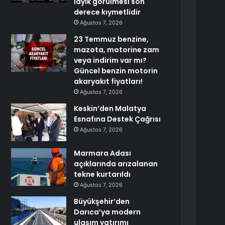
layık görülmesi son
derece kıymetlidir
Ağustos 7, 2026
23 Temmuz benzine,
mazota, motorine zam
veya indirim var mı?
Güncel benzin motorin
akaryakıt fiyatları!
Ağustos 7, 2026
Keskin’den Malatya
Esnafına Destek Çağrısı
Ağustos 7, 2026
Marmara Adası
açıklarında arızalanan
tekne kurtarıldı
Ağustos 7, 2026
Büyükşehir’den
Darıca’ya modern
ulaşım yatırımı