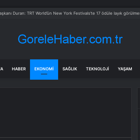
Başkanı Duran: TRT World’ün New York Festivals’te 17 ödüle layık görülme
FA
HABER
EKONOMI
SAĞLIK
TEKNOLOJI
YAŞAM