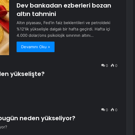
Dev bankadan ezberleri bozan
altın tahmini
Altın piyasası, Fed'in faiz beklentileri ve petroldeki
%12'lik yükselişle dalgalı bir hafta geçirdi. Hafta içi
4.000 dolar/ons psikolojik sınırının altını…
Devamını Oku »
0
0
den yükselişte?
0
0
 bugün neden yükseliyor?
yor?