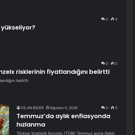
0
0
 yükseliyor?
0
0
elx risklerinin fiyatlandığını belirtti
andığını belirtti
DİLAN BİÇER
Ağustos 4, 2026
0
0
Temmuz’da aylık enflasyonda
hızlanma
Türkiye İstatistik Kurumu (TÜİK) Temmuz ayına ilişkin