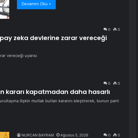
Devamını Oku »
0
0
apay zeka devlerine zarar vereceği
rar vereceği uyarısı
0
0
lan kararı kapatmadan daha hasarlı
ultayına ilişkin mutlak butlan kararını eleştirerek, bunun parti
NURCAN BAYRAM
Ağustos 5, 2026
0
0