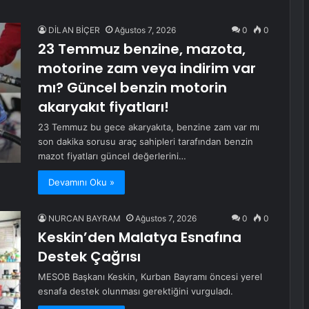
DİLAN BİÇER
Ağustos 7, 2026
0
0
23 Temmuz benzine, mazota,
motorine zam veya indirim var
mı? Güncel benzin motorin
akaryakıt fiyatları!
23 Temmuz bu gece akaryakıta, benzine zam var mı
son dakika sorusu araç sahipleri tarafından benzin
mazot fiyatları güncel değerlerini…
Devamını Oku »
NURCAN BAYRAM
Ağustos 7, 2026
0
0
Keskin’den Malatya Esnafına
Destek Çağrısı
MESOB Başkanı Keskin, Kurban Bayramı öncesi yerel
esnafa destek olunması gerektiğini vurguladı.