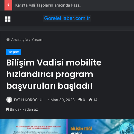
Kars’ta Vali Taşolar’ın aracında kaza
Menü
Anasayfa
/
Yaşam
Yaşam
Bilişim Vadisi mobilite
hızlandırıcı program
başvuruları başladı!
FATİH KÖROĞLU
Mart 30, 2023
0
14
Bir dakikadan az