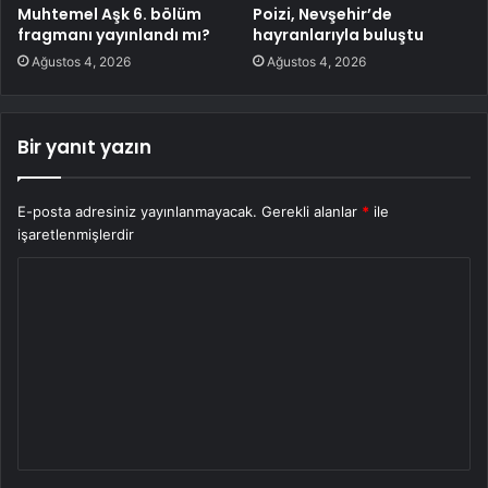
Muhtemel Aşk 6. bölüm
Poizi, Nevşehir’de
fragmanı yayınlandı mı?
hayranlarıyla buluştu
Ağustos 4, 2026
Ağustos 4, 2026
Bir yanıt yazın
E-posta adresiniz yayınlanmayacak.
Gerekli alanlar
*
ile
işaretlenmişlerdir
Y
o
r
u
m
*