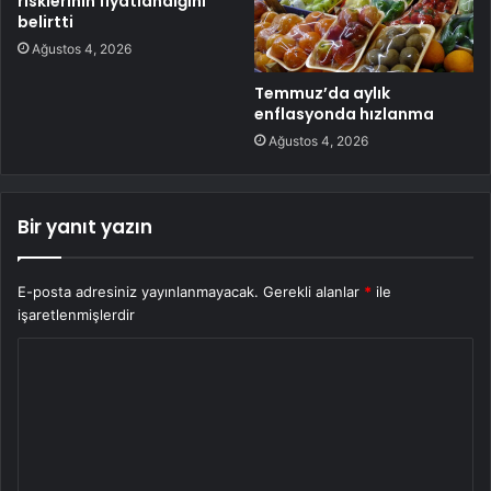
risklerinin fiyatlandığını
belirtti
Ağustos 4, 2026
Temmuz’da aylık
enflasyonda hızlanma
Ağustos 4, 2026
Bir yanıt yazın
E-posta adresiniz yayınlanmayacak.
Gerekli alanlar
*
ile
işaretlenmişlerdir
Y
o
r
u
m