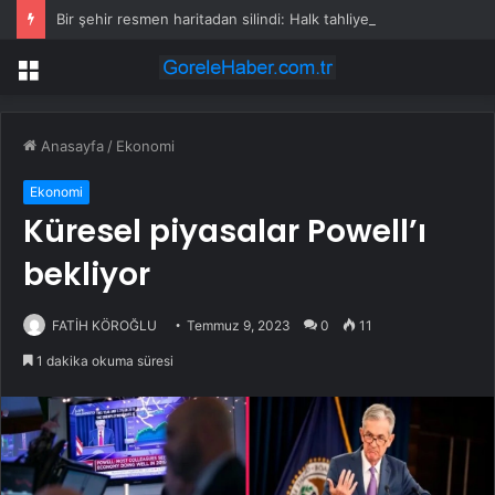
Bir şehir resmen haritadan silindi: Halk tahliye edildi
Menü
Anasayfa
/
Ekonomi
Ekonomi
Küresel piyasalar Powell’ı
bekliyor
FATİH KÖROĞLU
Temmuz 9, 2023
0
11
1 dakika okuma süresi