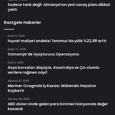
Sadece tank değil: Almanya’nın yeni savaş planı dikkat
çekti
Rastgele Haberler
Eylül 12, 2025
İnşaat maliyet endeksi Temmuz’da yıllık %22,98 arttı
Şubat 11, 2026
Osmaniye’de Uyuşturucu Operasyonu
Eylül 5, 2025
Asya borsaları düşüşte, Avustralya ve Çin olumlu
verilere rağmen zayıf
Ağustos 27, 2025
Mermer Ocagında İş Kazası: Mühendis Hayatını
Kaybetti
Temmuz 30, 2025
ABD doları önde gelen para birimleri karşısında değer
kazandı