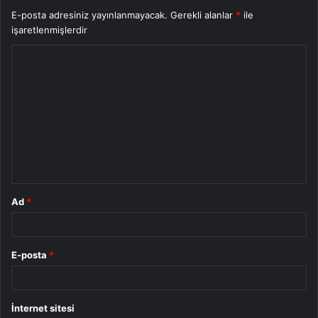
E-posta adresiniz yayınlanmayacak.
Gerekli alanlar
*
ile
işaretlenmişlerdir
Y
o
r
u
m
*
Ad
*
E-posta
*
İnternet sitesi