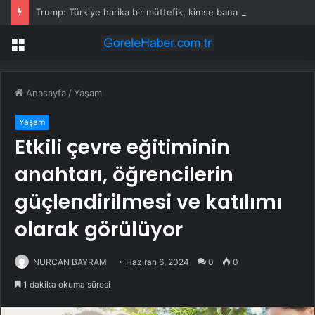
Trump: Türkiye harika bir müttefik, kimse bana F-35 satışı için ne yapmam gerektiğini söyleyemez
Menü
Anasayfa
/
Yaşam
Yaşam
Etkili çevre eğitiminin
anahtarı, öğrencilerin
güçlendirilmesi ve katılımı
olarak görülüyor
NURCAN BAYRAM
Haziran 6, 2024
0
0
1 dakika okuma süresi