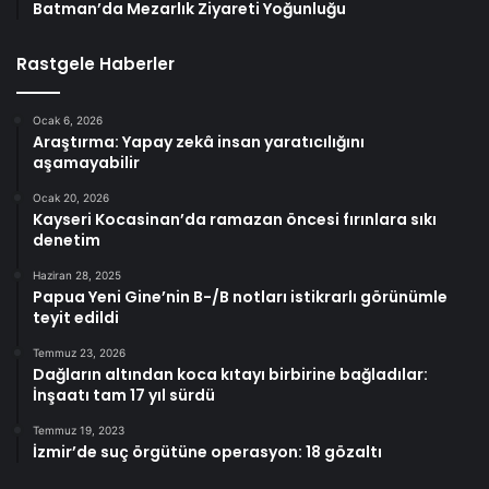
Batman’da Mezarlık Ziyareti Yoğunluğu
Rastgele Haberler
Ocak 6, 2026
Araştırma: Yapay zekâ insan yaratıcılığını
aşamayabilir
Ocak 20, 2026
Kayseri Kocasinan’da ramazan öncesi fırınlara sıkı
denetim
Haziran 28, 2025
Papua Yeni Gine’nin B-/B notları istikrarlı görünümle
teyit edildi
Temmuz 23, 2026
Dağların altından koca kıtayı birbirine bağladılar:
İnşaatı tam 17 yıl sürdü
Temmuz 19, 2023
İzmir’de suç örgütüne operasyon: 18 gözaltı