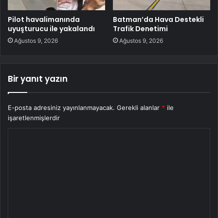
Pilot havalimanında
Batman’da Hava Destekli
uyuşturucu ile yakalandı
Trafik Denetimi
Ağustos 9, 2026
Ağustos 9, 2026
Bir yanıt yazın
E-posta adresiniz yayınlanmayacak.
Gerekli alanlar
*
ile
işaretlenmişlerdir
Y
o
r
u
m
*