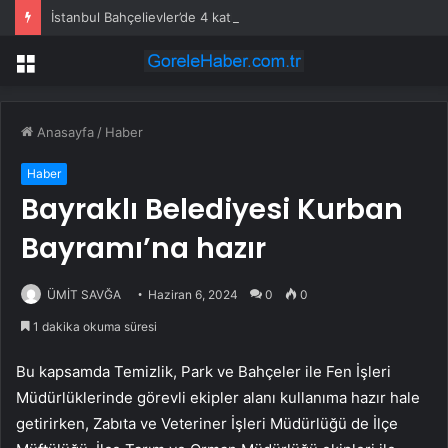
İstanbul Bahçelievler’de 4 katlı bina çöktü
Menü
Anasayfa
/
Haber
Haber
Bayraklı Belediyesi Kurban
Bayramı’na hazır
ÜMİT SAVĞA
Haziran 6, 2024
0
0
1 dakika okuma süresi
Bu kapsamda Temizlik, Park ve Bahçeler ile Fen İşleri
Müdürlüklerinde görevli ekipler alanı kullanıma hazır hale
getirirken, Zabıta ve Veteriner İşleri Müdürlüğü de İlçe