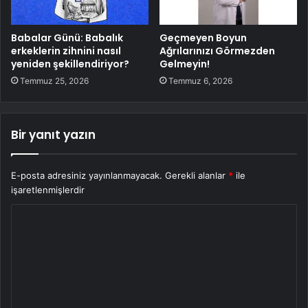
Babalar Günü: Babalık
Geçmeyen Boyun
erkeklerin zihnini nasıl
Ağrılarınızı Görmezden
yeniden şekillendiriyor?
Gelmeyin!
Temmuz 25, 2026
Temmuz 6, 2026
Bir yanıt yazın
E-posta adresiniz yayınlanmayacak.
Gerekli alanlar
*
ile
işaretlenmişlerdir
Y
o
r
u
m