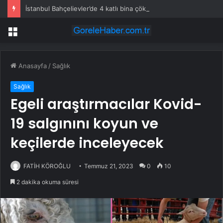
İstanbul Bahçelievler’de 4 katlı bina çöktü
Menü
Anasayfa
/
Sağlık
Sağlık
Egeli araştırmacılar Kovid-
19 salgınını koyun ve
keçilerde inceleyecek
FATİH KÖROĞLU
Temmuz 21, 2023
0
10
2 dakika okuma süresi