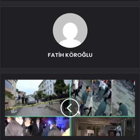
FATİH KÖROĞLU