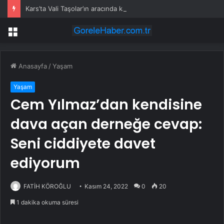
Kars’ta Vali Taşolar’ın aracında kaza
Menü
Anasayfa
/
Yaşam
Yaşam
Cem Yılmaz’dan kendisine
dava açan derneğe cevap:
Seni ciddiyete davet
ediyorum
FATİH KÖROĞLU
Kasım 24, 2022
0
20
1 dakika okuma süresi