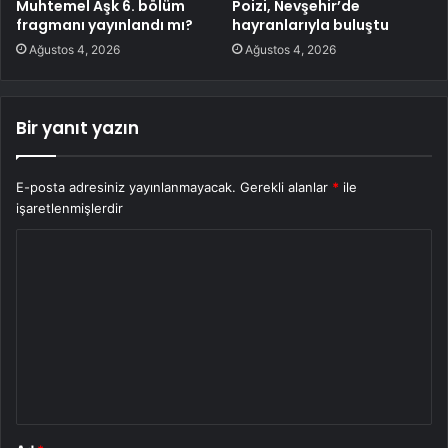
Muhtemel Aşk 6. bölüm
Poizi, Nevşehir’de
fragmanı yayınlandı mı?
hayranlarıyla buluştu
Ağustos 4, 2026
Ağustos 4, 2026
Bir yanıt yazın
E-posta adresiniz yayınlanmayacak.
Gerekli alanlar
*
ile
işaretlenmişlerdir
Y
o
r
u
m
*