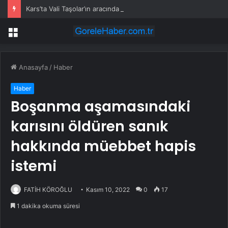
Kars’ta Vali Taşolar’ın aracında kaza
Menü
Anasayfa
/
Haber
Haber
Boşanma aşamasındaki
karısını öldüren sanık
hakkında müebbet hapis
istemi
FATİH KÖROĞLU
Kasım 10, 2022
0
17
1 dakika okuma süresi