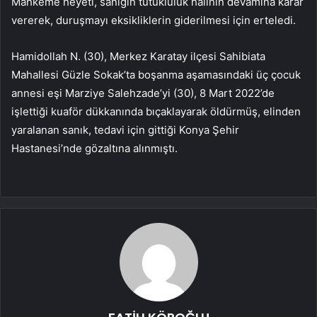
Mahkeme heyeti, sanığın tutukluluk halinin devamına karar
vererek, duruşmayı eksikliklerin giderilmesi için erteledi.
Hamidollah N. (30), Merkez Karatay ilçesi Sahibiata
Mahallesi Güzle Sokak’ta boşanma aşamasındaki üç çocuk
annesi eşi Marziye Salehzade’yi (30), 8 Mart 2022’de
işlettiği kuaför dükkanında bıçaklayarak öldürmüş, elinden
yaralanan sanık, tedavi için gittiği Konya Şehir
Hastanesi’nde gözaltına alınmıştı.