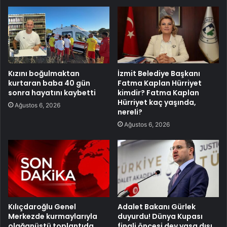
Kızını boğulmaktan
İzmit Belediye Başkanı
kurtaran baba 40 gün
Fatma Kaplan Hürriyet
sonra hayatını kaybetti
kimdir? Fatma Kaplan
Hürriyet kaç yaşında,
Ağustos 6, 2026
nereli?
Ağustos 6, 2026
Kılıçdaroğlu Genel
Adalet Bakanı Gürlek
Merkezde kurmaylarıyla
duyurdu! Dünya Kupası
olağanüstü toplantıda
finali öncesi dev yasa dışı