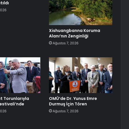
tıldı
2026
Xishuangbanna Koruma
Alanı’nın Zenginliği
Ağustos 7, 2026
t Torunlarıyla
OMÜ’de Dr. Yunus Emre
estivali’nde
Durmuş İçin Tören
2026
Ağustos 7, 2026