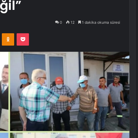
ğil”
0
12
1 dakika okuma süresi
VKontakte
Odnoklassniki
Pocket