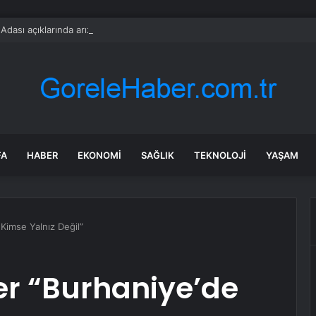
dası açıklarında arızalanan tekne kurtarıldı
FA
HABER
EKONOMI
SAĞLIK
TEKNOLOJI
YAŞAM
Kimse Yalnız Değil”
er “Burhaniye’de