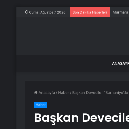
Marmara A
Cuma, Ağustos 7 2026
Son Dakika Haberleri
ANASAY
Anasayfa
/
Haber
/
Başkan Deveciler “Burhaniye’de 
Haber
Başkan Devecil