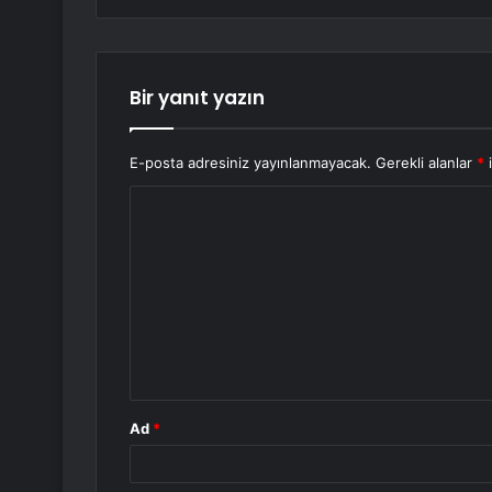
Bir yanıt yazın
E-posta adresiniz yayınlanmayacak.
Gerekli alanlar
*
i
Y
o
r
u
m
*
Ad
*