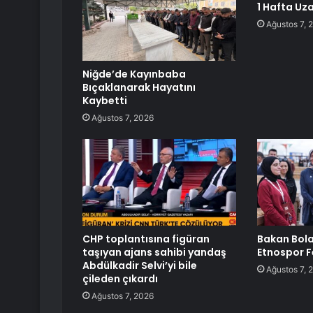
1 Hafta Uza
Ağustos 7, 
Niğde’de Kayınbaba
Bıçaklanarak Hayatını
Kaybetti
Ağustos 7, 2026
CHP toplantısına figüran
Bakan Bola
taşıyan ajans sahibi yandaş
Etnospor F
Abdülkadir Selvi’yi bile
Ağustos 7, 
çileden çıkardı
Ağustos 7, 2026