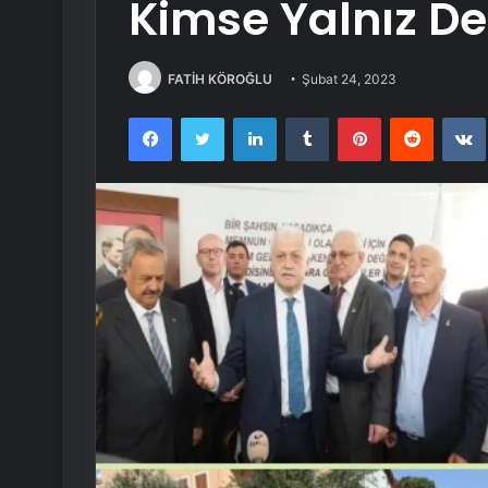
Kimse Yalnız De
FATİH KÖROĞLU
Şubat 24, 2023
Facebook
Twitter
LinkedIn
Tumblr
Pinterest
Reddit