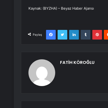
Kaynak: (BYZHA) – Beyaz Haber Ajansı
Facebook
Twitter
LinkedIn
Tumblr
Pint
Paylaş
FATİH KÖROĞLU