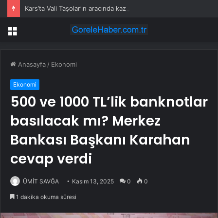
Kars’ta Vali Taşolar’ın aracında kaza
Menü
Anasayfa
/
Ekonomi
Ekonomi
500 ve 1000 TL’lik banknotlar
basılacak mı? Merkez
Bankası Başkanı Karahan
cevap verdi
ÜMİT SAVĞA
Kasım 13, 2025
0
0
1 dakika okuma süresi