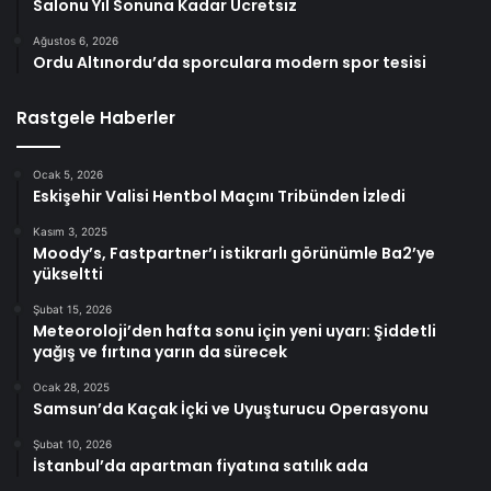
Salonu Yıl Sonuna Kadar Ücretsiz
Ağustos 6, 2026
Ordu Altınordu’da sporculara modern spor tesisi
Rastgele Haberler
Ocak 5, 2026
Eskişehir Valisi Hentbol Maçını Tribünden İzledi
Kasım 3, 2025
Moody’s, Fastpartner’ı istikrarlı görünümle Ba2’ye
yükseltti
Şubat 15, 2026
Meteoroloji’den hafta sonu için yeni uyarı: Şiddetli
yağış ve fırtına yarın da sürecek
Ocak 28, 2025
Samsun’da Kaçak İçki ve Uyuşturucu Operasyonu
Şubat 10, 2026
İstanbul’da apartman fiyatına satılık ada