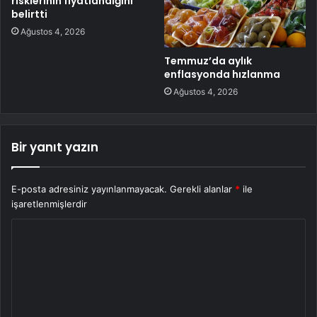
risklerinin fiyatlandığını
belirtti
Ağustos 4, 2026
Temmuz’da aylık
enflasyonda hızlanma
Ağustos 4, 2026
Bir yanıt yazın
E-posta adresiniz yayınlanmayacak.
Gerekli alanlar
*
ile
işaretlenmişlerdir
Y
o
r
u
m