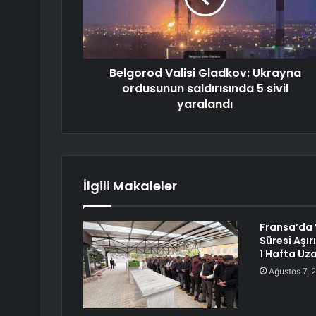
Belgorod Valisi Gladkov: Ukrayna
ordusunun saldırısında 5 sivil
yaralandı
İlgili Makaleler
Fransa’da Y
Süresi Aşır
1 Hafta Uza
Ağustos 7, 