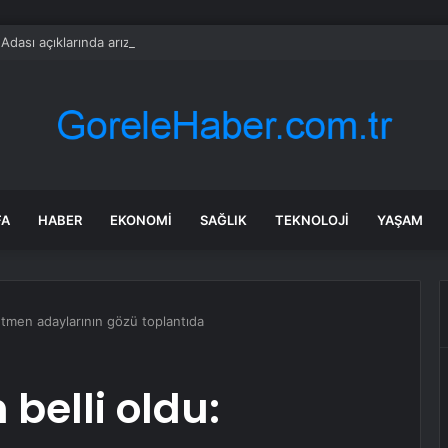
dası açıklarında arızalanan tekne kurtarıldı
FA
HABER
EKONOMI
SAĞLIK
TEKNOLOJI
YAŞAM
retmen adaylarının gözü toplantıda
 belli oldu: