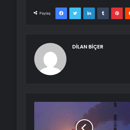
Facebook
Twitter
LinkedIn
Tumblr
Pint
Paylaş
DİLAN BİÇER