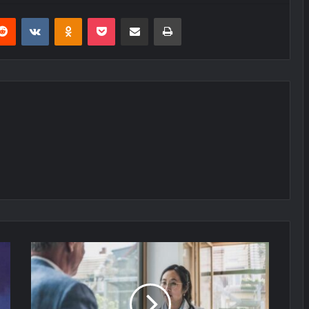
erest
Reddit
VKontakte
Odnoklassniki
Pocket
E-Posta ile paylaş
Yazdır