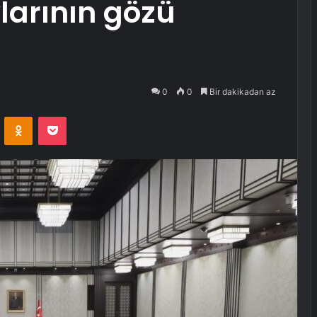
arının gözü
0
0
Bir dakikadan az
VKontakte
Odnoklassniki
Pocket