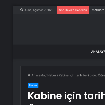
Marmara A
Cuma, Ağustos 7 2026
Son Dakika Haberleri
ANASAY
Anasayfa
/
Haber
/
Kabine için tarih belli oldu: Öğ
Haber
Kabine için tarih