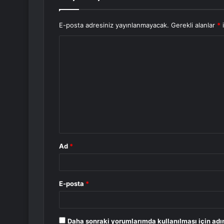
E-posta adresiniz yayınlanmayacak.
Gerekli alanlar
*
i
Y
o
r
u
m
*
Ad
*
E-posta
*
Daha sonraki yorumlarımda kullanılması için adı