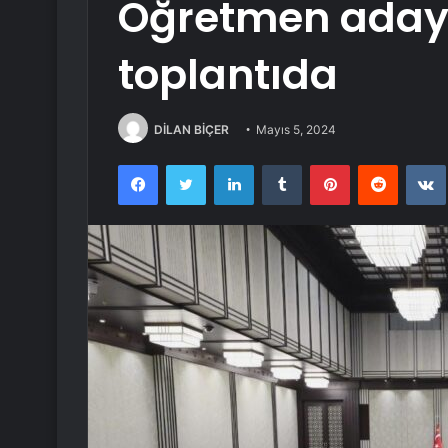
Öğretmen adayl
toplantıda
DİLAN BİÇER
Mayıs 5, 2024
Facebook
Twitter
LinkedIn
Tumblr
Pinterest
Reddit