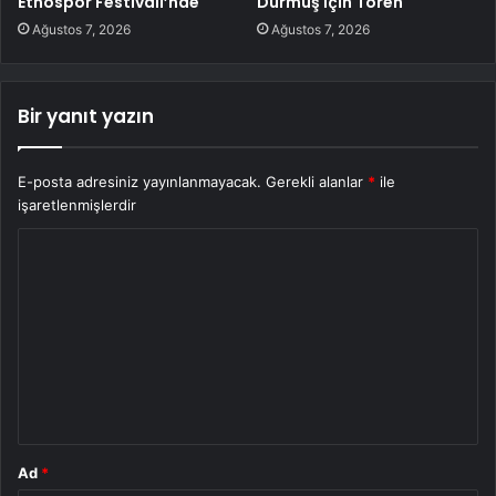
Etnospor Festivali’nde
Durmuş İçin Tören
Ağustos 7, 2026
Ağustos 7, 2026
Bir yanıt yazın
E-posta adresiniz yayınlanmayacak.
Gerekli alanlar
*
ile
işaretlenmişlerdir
Y
o
r
u
m
*
Ad
*