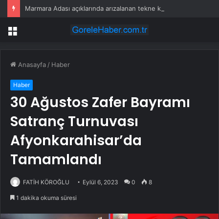
Marmara Adası açıklarında arızalanan tekne kurtarıldı
Menü
Anasayfa
/
Haber
Haber
30 Ağustos Zafer Bayramı
Satranç Turnuvası
Afyonkarahisar’da
Tamamlandı
FATİH KÖROĞLU
Eylül 6, 2023
0
8
1 dakika okuma süresi