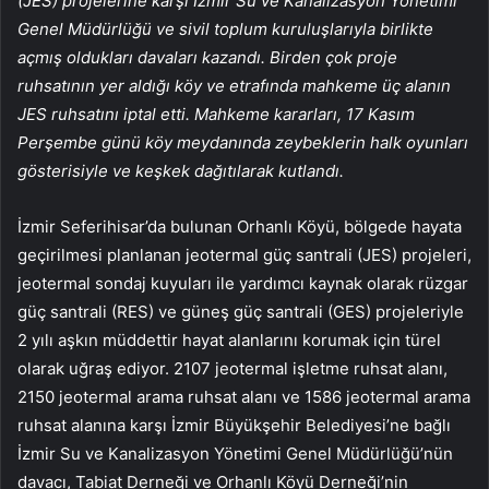
(JES) projelerine karşı İzmir Su ve Kanalizasyon Yönetimi
Genel Müdürlüğü ve sivil toplum kuruluşlarıyla birlikte
açmış oldukları davaları kazandı. Birden çok proje
ruhsatının yer aldığı köy ve etrafında mahkeme üç alanın
JES ruhsatını iptal etti. Mahkeme kararları, 17 Kasım
Perşembe günü köy meydanında zeybeklerin halk oyunları
gösterisiyle ve keşkek dağıtılarak kutlandı.
İzmir Seferihisar’da bulunan Orhanlı Köyü, bölgede hayata
geçirilmesi planlanan jeotermal güç santrali (JES) projeleri,
jeotermal sondaj kuyuları ile yardımcı kaynak olarak rüzgar
güç santrali (RES) ve güneş güç santrali (GES) projeleriyle
2 yılı aşkın müddettir hayat alanlarını korumak için türel
olarak uğraş ediyor. 2107 jeotermal işletme ruhsat alanı,
2150 jeotermal arama ruhsat alanı ve 1586 jeotermal arama
ruhsat alanına karşı İzmir Büyükşehir Belediyesi’ne bağlı
İzmir Su ve Kanalizasyon Yönetimi Genel Müdürlüğü’nün
davacı, Tabiat Derneği ve Orhanlı Köyü Derneği’nin