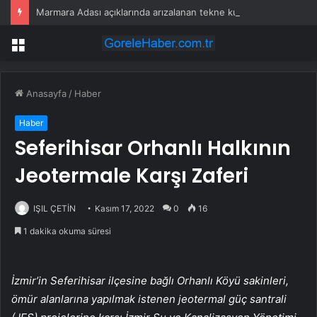
Marmara Adası açıklarında arızalanan tekne kurtarıldı
Menü
Anasayfa
/
Haber
Haber
Seferihisar Orhanlı Halkının
Jeotermale Karşı Zaferi
IŞIL ÇETİN
Kasım 17, 2022
0
16
1 dakika okuma süresi
İzmir’in Seferihisar ilçesine bağlı Orhanlı Köyü sakinleri,
ömür alanlarına yapılmak istenen jeotermal güç santrali