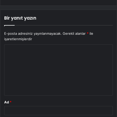
Bir yanıt yazın
E-posta adresiniz yayınlanmayacak.
Gerekli alanlar
*
ile
işaretlenmişlerdir
Y
o
r
u
m
*
Ad
*