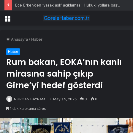
Ece Erken’den ‘yasak aşk’ açıklaması: Hukuki yollara başvuruyor
Menü
Anasayfa
/
Haber
Haber
Rum bakan, EOKA’nın kanlı
mirasına sahip çıkıp
Girne’yi hedef gösterdi
NURCAN BAYRAM
Mayıs 9, 2025
0
0
1 dakika okuma süresi