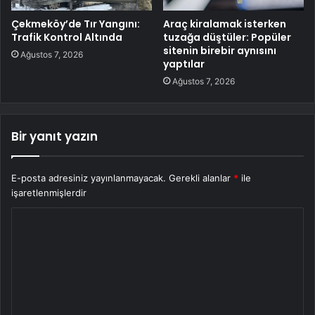
Çekmeköy’de Tır Yangını:
Araç kiralamak isterken
Trafik Kontrol Altında
tuzağa düştüler: Popüler
sitenin birebir aynısını
Ağustos 7, 2026
yaptılar
Ağustos 7, 2026
Bir yanıt yazın
E-posta adresiniz yayınlanmayacak.
Gerekli alanlar
*
ile
işaretlenmişlerdir
Y
o
r
u
m