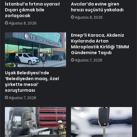
İstanbul’a fırtına uyarısı!
Avcılar’da evine giren
Dışarı çıkmak bile
hırsızı suçüstü yakaladı
zorlaşacak
Ağustos 8, 2026
Ağustos 8, 2026
Emep’li Karaca, Akdeniz
Kıyılarında Artan
Mikroplastik Kirliliği TBMM
Gündemine Taşıdı
Ağustos 7, 2026
Uşak Belediyesi’nde
‘Belediyeden maaş, özel
şirkette mesai’
soruşturması
Ağustos 7, 2026