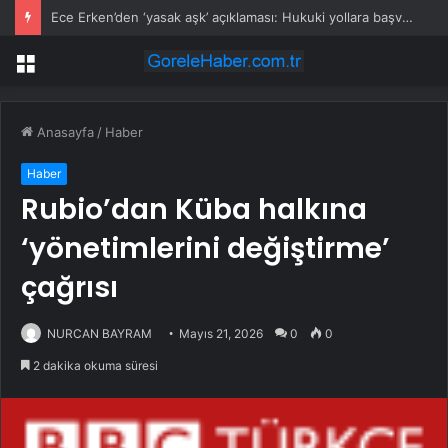
Ece Erken’den ‘yasak aşk’ açıklaması: Hukuki yollara başvuruyor
Menü
Anasayfa
/
Haber
Haber
Rubio’dan Küba halkına
‘yönetimlerini değiştirme’
çağrısı
NURCAN BAYRAM
Mayıs 21, 2026
0
0
2 dakika okuma süresi