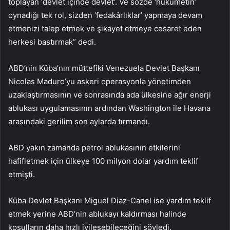
toplayan ‘devlet içinde devlet’. Ve sözde ‘hükümetin’
oynadığı tek rol, sizden ‘fedakârlıklar’ yapmaya devam
etmenizi talep etmek ve şikayet etmeye cesaret eden
herkesi bastırmak” dedi.
ABD’nin Küba’nın müttefiki Venezuela Devlet Başkanı
Nicolas Maduro’yu askeri operasyonla yönetimden
uzaklaştırmasının ve sonrasında ada ülkesine ağır enerji
ablukası uygulamasının ardından Washington ile Havana
arasındaki gerilim son aylarda tırmandı.
ABD yakın zamanda petrol ablukasının etkilerini
hafifletmek için ülkeye 100 milyon dolar yardım teklif
etmişti.
Küba Devlet Başkanı Miguel Diaz-Canel ise yardım teklif
etmek yerine ABD’nin ablukayı kaldırması halinde
koşulların daha hızlı iyileşebileceğini söyledi.