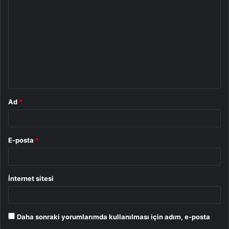
o
r
u
m
*
Ad
*
E-posta
*
İnternet sitesi
Daha sonraki yorumlarımda kullanılması için adım, e-posta