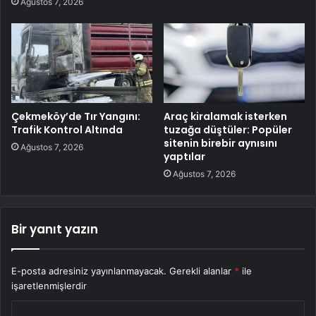
Ağustos 7, 2026
Çekmeköy’de Tır Yangını:
Araç kiralamak isterken
Trafik Kontrol Altında
tuzağa düştüler: Popüler
sitenin birebir aynısını
Ağustos 7, 2026
yaptılar
Ağustos 7, 2026
Bir yanıt yazın
E-posta adresiniz yayınlanmayacak.
Gerekli alanlar
*
ile
işaretlenmişlerdir
Y