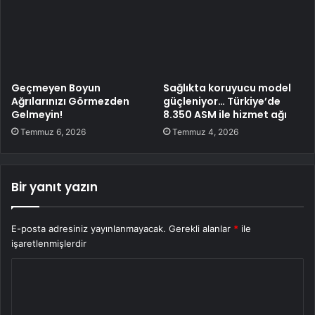
Geçmeyen Boyun
Sağlıkta koruyucu model
Ağrılarınızı Görmezden
güçleniyor… Türkiye’de
Gelmeyin!
8.350 ASM ile hizmet ağı
Temmuz 6, 2026
Temmuz 4, 2026
Bir yanıt yazın
E-posta adresiniz yayınlanmayacak.
Gerekli alanlar
*
ile
işaretlenmişlerdir
Y
o
r