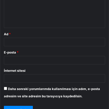
u
m
*
Ad
*
E-posta
*
İnternet sitesi
Daha sonraki yorumlarımda kullanılması için adım, e-posta
adresim ve site adresim bu tarayıcıya kaydedilsin.