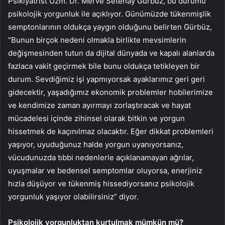
Psikiyatrist Uzm. Dr. Merve Setenay Gürbüz, bu durumu
psikolojik yorgunluk ile açıklıyor. Günümüzde tükenmişlik
semptonlarının oldukça yaygın olduğunu belirten Gürbüz,
“Bunun birçok nedeni olmakla birlikte mevsimlerin
değişmesinden tutun da dijital dünyada ve kapalı alanlarda
fazlaca vakit geçirmek bile bunu oldukça tetikleyen bir
durum. Sevdiğimiz işi yapmıyorsak ayaklarımız geri geri
gidecektir, yaşadığımız ekonomik problemler hobilerimize
ve kendimize zaman ayırmayı zorlaştıracak ve hayat
mücadelesi içinde zihinsel olarak bitkin ve yorgun
hissetmek de kaçınılmaz olacaktır. Eğer dikkat problemleri
yaşıyor, uyuduğunuz halde yorgun uyanıyorsanız,
vücudunuzda tıbbi nedenlerle açıklanamayan ağrılar,
uyuşmalar ve bedensel semptomlar oluyorsa, enerjiniz
hızla düşüyor ve tükenmiş hissediyorsanız psikolojik
yorgunluk yaşıyor olabilirsiniz” diyor.
Psikolojik yorgunluktan kurtulmak mümkün mü?