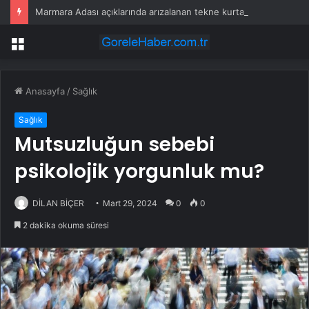
Marmara Adası açıklarında arızalanan tekne kurtarıldı
Menü
Anasayfa
/
Sağlık
Sağlık
Mutsuzluğun sebebi
psikolojik yorgunluk mu?
DİLAN BİÇER
Mart 29, 2024
0
0
2 dakika okuma süresi