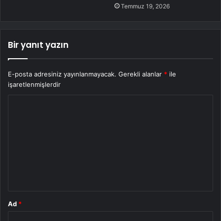
Temmuz 19, 2026
Bir yanıt yazın
E-posta adresiniz yayınlanmayacak.
Gerekli alanlar
*
ile
işaretlenmişlerdir
Y
o
r
u
m
*
Ad
*