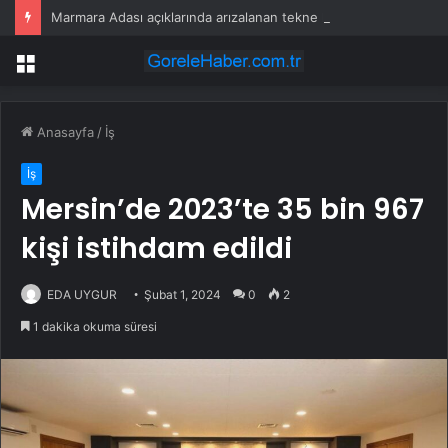
Marmara Adası açıklarında arızalanan tekne kurtarıldı
Menü
Anasayfa
/
İş
İş
Mersin’de 2023’te 35 bin 967
kişi istihdam edildi
EDA UYGUR
Şubat 1, 2024
0
2
1 dakika okuma süresi