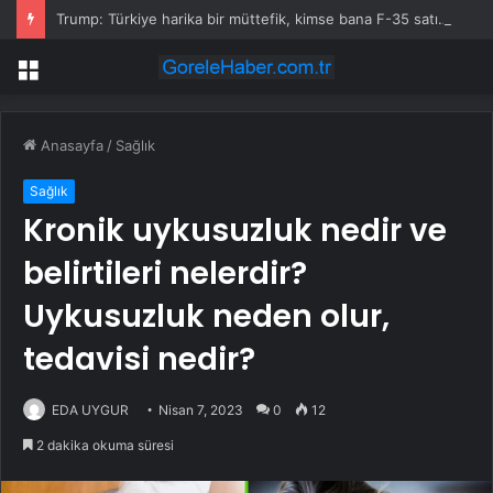
Trump: Türkiye harika bir müttefik, kimse bana F-35 satışı için ne yapmam gerektiğini söyleyemez
Menü
Anasayfa
/
Sağlık
Sağlık
Kronik uykusuzluk nedir ve
belirtileri nelerdir?
Uykusuzluk neden olur,
tedavisi nedir?
EDA UYGUR
Nisan 7, 2023
0
12
2 dakika okuma süresi