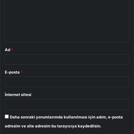
r
u
m
*
Ad
*
E-posta
*
İnternet sitesi
Daha sonraki yorumlarımda kullanılması için adım, e-posta
adresim ve site adresim bu tarayıcıya kaydedilsin.