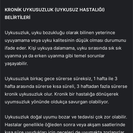
KRONİK UYKUSUZLUK (UYKUSUZ HASTALIĞI)
BELİRTİLERİ
Uykusuzluk, uyku bozukluğu olarak bilinen yeterince
uyuyamama veya uyku kalitesinin düşük olması durumunu
ifade eder. Kişi uykuya dalamama, uyku sırasında sık sık
uyanma ya da erken uyanma gibi temel sorunlar
yaşayabilir.
Uykusuzluk birkaç gece sürerse süreksiz, 1 hafta ile 3
hafta arasında sürerse kısa süreli, 3 haftadan fazla sürerse
kronik uykusuzluk olur. Kronik bir hastalığa dönüşerek
uyumsuzluk yönünde oldukça savurgan olabiliyor.
Uykusuzluk doğal uyumu bozar ve tedavisi çok zor olabilir.
Hastalar genellikle öğleden sonra veya akşam saatlerinde
kısa süre uyudukları için geceleri de uyumakta zorlanırlar.