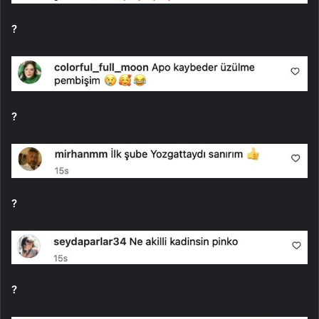
?
?
?
?