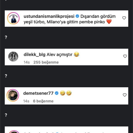
?
?
?