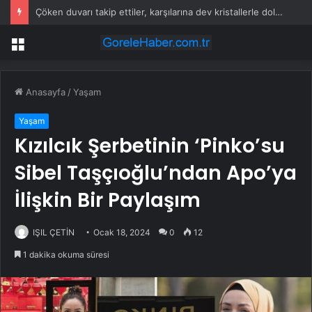
Çöken duvarı takip ettiler, karşılarına dev kristallerle dolu bir oda çıktı
Menü
Anasayfa
/
Yaşam
Yaşam
Kızılcık Şerbetinin ‘Pinko’su
Sibel Taşçıoğlu’ndan Apo’ya
İlişkin Bir Paylaşım
IŞIL ÇETİN
Ocak 18, 2024
0
12
1 dakika okuma süresi