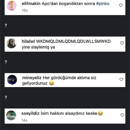
?
?
?