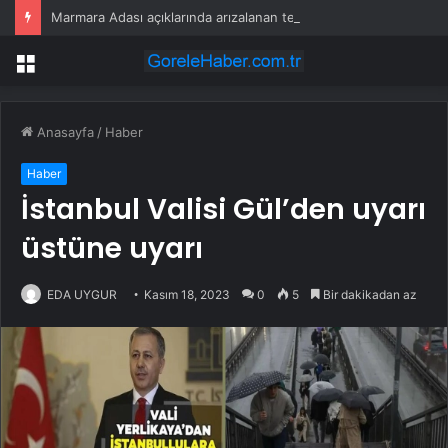
Marmara Adası açıklarında arızalanan tekne kurtarıldı
Menü
Anasayfa
/
Haber
Haber
İstanbul Valisi Gül’den uyarı
üstüne uyarı
EDA UYGUR
Kasım 18, 2023
0
5
Bir dakikadan az