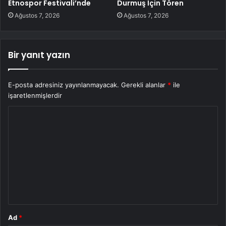
Etnospor Festivali’nde
Durmuş İçin Tören
Ağustos 7, 2026
Ağustos 7, 2026
Bir yanıt yazın
E-posta adresiniz yayınlanmayacak.
Gerekli alanlar
*
ile
işaretlenmişlerdir
Y
o
r
u
m
*
Ad
*