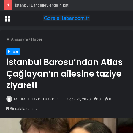
İstanbul Bahçelievler’de 4 katlı bina çöktü
Menü
Anasayfa
/
Haber
Haber
İstanbul Barosu’ndan Atlas
Çağlayan’ın ailesine taziye
ziyareti
MEHMET HAZBİN KAZBEK
Ocak 21, 2026
0
0
Bir dakikadan az