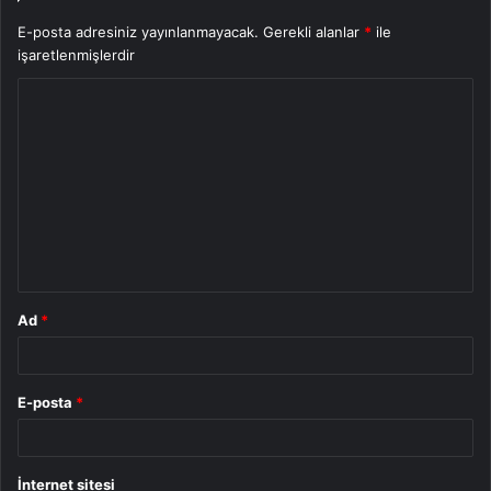
E-posta adresiniz yayınlanmayacak.
Gerekli alanlar
*
ile
işaretlenmişlerdir
Y
o
r
u
m
*
Ad
*
E-posta
*
İnternet sitesi