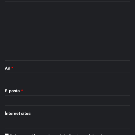
Y
o
r
u
m
*
Ad
*
E-posta
*
İnternet sitesi