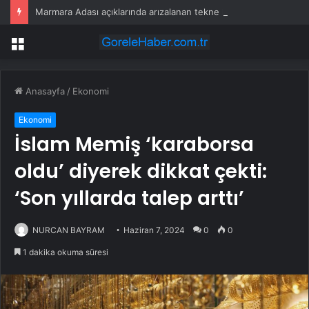
Marmara Adası açıklarında arızalanan tekne kurtarıldı
Menü
Anasayfa
/
Ekonomi
Ekonomi
İslam Memiş ‘karaborsa
oldu’ diyerek dikkat çekti:
‘Son yıllarda talep arttı’
NURCAN BAYRAM
Haziran 7, 2024
0
0
1 dakika okuma süresi