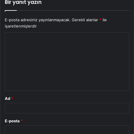
Bir yanıt yazın
E-posta adresiniz yayınlanmayacak.
Gerekli alanlar
*
ile
işaretlenmişlerdir
Y
o
r
u
m
*
Ad
*
E-posta
*