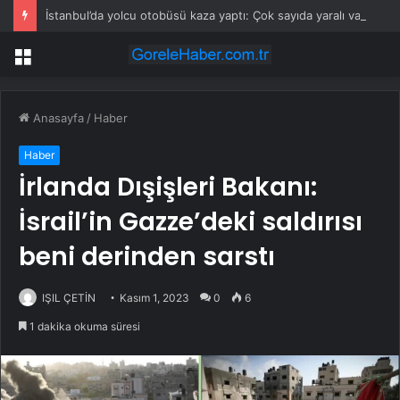
İstanbul’da yolcu otobüsü kaza yaptı: Çok sayıda yaralı var!
Menü
Anasayfa
/
Haber
Haber
İrlanda Dışişleri Bakanı:
İsrail’in Gazze’deki saldırısı
beni derinden sarstı
IŞIL ÇETİN
Kasım 1, 2023
0
6
1 dakika okuma süresi