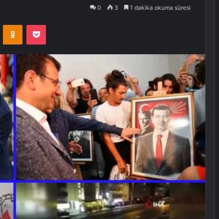
0
3
1 dakika okuma süresi
VKontakte
Odnoklassniki
Pocket