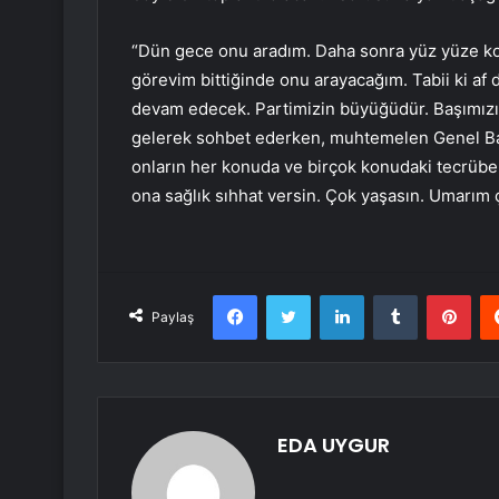
“Dün gece onu aradım. Daha sonra yüz yüze k
görevim bittiğinde onu arayacağım. Tabii ki af 
devam edecek. Partimizin büyüğüdür. Başımızın 
gelerek sohbet ederken, muhtemelen Genel Ba
onların her konuda ve birçok konudaki tecrübel
ona sağlık sıhhat versin. Çok yaşasın. Umarım ç
Facebook
Twitter
LinkedIn
Tumblr
Pint
Paylaş
EDA UYGUR