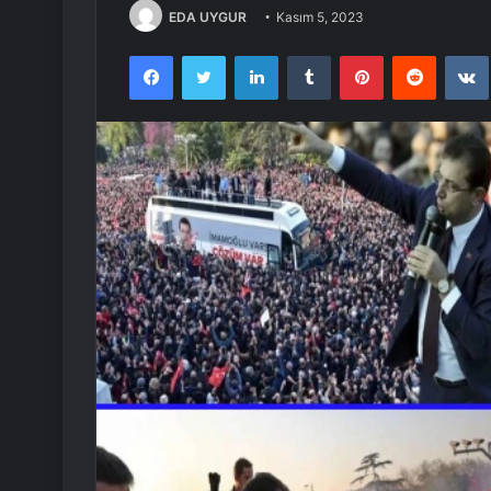
EDA UYGUR
Kasım 5, 2023
Facebook
Twitter
LinkedIn
Tumblr
Pinterest
Reddit