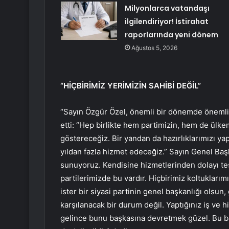
Milyonlarca vatandaşı
ilgilendiriyor! İstirahat
raporlarında yeni dönem
Ağustos 5, 2026
“HİÇBİRİMİZ YERİMİZİN SAHİBİ DEĞİL”
“Sayın Özgür Özel, önemli bir dönemde önemli
etti: “Hep birlikte hem partimizin, hem de ülk
göstereceğiz. Bir yandan da hazırlıklarımızı ya
yıldan fazla hizmet edeceğiz.” Sayın Genel Baş
sunuyoruz. Kendisine hizmetlerinden dolayı t
partilerimizde bu vardır. Hiçbirimiz koltuklarım
ister bir siyasi partinin genel başkanlığı olsun
karşılanacak bir durum değil. Yaptığınız iş ve h
gelince bunu başkasına devretmek güzel. Bu ba