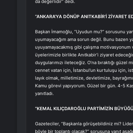
da değerlidir” dedi.
“ANKARA’YA DÖNÜP ANITKABİR’İ ZİYARET E
Başkan İmamoğlu, “Uyudun mu?” sorusunu yanı
uyumayacağım ama sorun değil. Bunu bazen ya
uyuyamayacakmış gibi çalışma motivasyonum va
üyelerimizle birlikte Anıtkabir’i ziyaret edece
duygularımızı ileteceğiz. O’na bıraktığı güzel m
cennet vatan için, İstanbul’un kurtuluşu için, 
layık olmak, milletimize, devletimize, bayrağı
Kamu görevi yapıyorum. Güzel bir gün. 4-5 Kasım
yanıtladı.
“KEMAL KILIÇDAROĞLU PARTİMİZİN BÜYÜĞÜ,
Gazeteciler, “Başkanla görüşebildiniz mi? Li
böyle bir toplantı olacak?” sorusuna yanıt aşağı