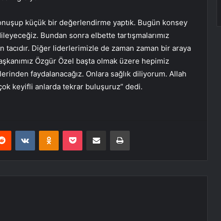
onuşup küçük bir değerlendirme yaptık. Bugün konsey
dileyeceğiz. Bundan sonra elbette tartışmalarımız
tacıdır. Diğer liderlerimizle de zaman zaman bir araya
şkanımız Özgür Özel başta olmak üzere hepimiz
erinden faydalanacağız. Onlara sağlık diliyorum. Allah
ok keyifli anlarda tekrar buluşuruz” dedi.
erest
Reddit
VKontakte
Odnoklassniki
Pocket
E-Posta ile paylaş
Yazdır