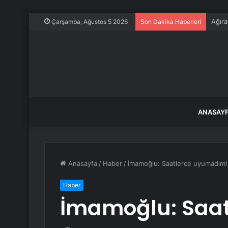
Ağıra
Çarşamba, Ağustos 5 2026
Son Dakika Haberleri
ANASAY
Anasayfa
/
Haber
/
İmamoğlu: Saatlerce uyumadım!
Haber
İmamoğlu: Saa