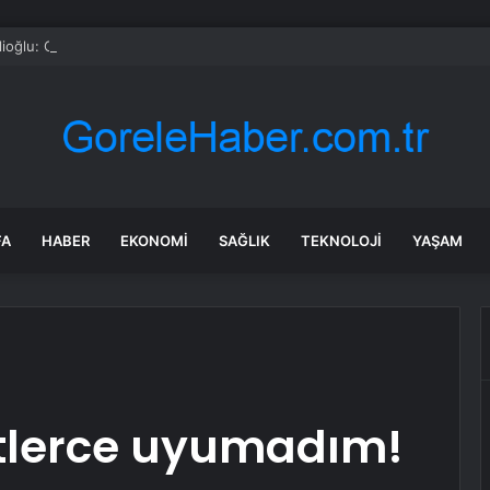
lioğlu: CHP’ye mutlak butlan kararı kapatmadan daha hasarlı
FA
HABER
EKONOMI
SAĞLIK
TEKNOLOJI
YAŞAM
tlerce uyumadım!