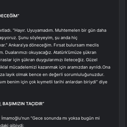
DECEĞİM”
tladı. “Hayır. Uyuyamadım. Muhtemelen bir gün daha
şıyoruz. Şunu söyleyeyim, şu anda hiç
r.” Ankara’ya döneceğim. Fırsat bulursam meclis
ğim. Dualarımızı okuyacağız. Atatürk’ümüze şükran
iraslar için şükran duygularımızı ileteceğiz. Güzel
istiklal mücadelemizi kazanmak için aramızdan ayrıldı.Ona
mıza layık olmak bence en değerli sorumluluğunuzdur.
 benim için çok kıymetli tarihi anlardan biriydi” diye
 BAŞIMIZIN TAÇIDIR”
der İmamoğlu’nun “Gece sonunda mı yoksa bugün mi
daki gibiydi: