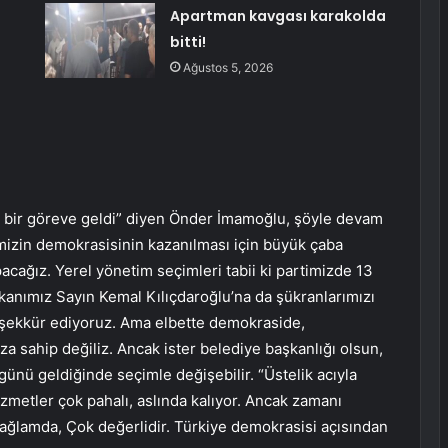
Apartman kavgası karakolda
bitti!
Ağustos 5, 2026
 bir göreve geldi” diyen Önder İmamoğlu, şöyle devam
emizin demokrasisinin kazanılması için büyük çaba
pacağız. Yerel yönetim seçimleri tabii ki partimizde 13
kanımız Sayın Kemal Kılıçdaroğlu’na da şükranlarımızı
eşekkür ediyoruz. Ama elbette demokraside,
ıza sahip değiliz. Ancak ister belediye başkanlığı olsun,
, günü geldiğinde seçimle değişebilir. “Üstelik acıyla
izmetler çok pahalı, aslında kalıyor. Ancak zamanı
ğlamda, Çok değerlidir. Türkiye demokrasisi açısından