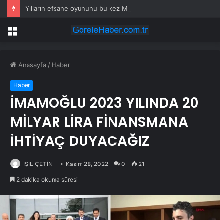
Yılların efsane oyununu bu kez Microsoft Paint üzerinde çalıştırdılar
Menü
Anasayfa
/
Haber
Haber
İMAMOĞLU 2023 YILINDA 20
MİLYAR LİRA FİNANSMANA
İHTİYAÇ DUYACAĞIZ
IŞIL ÇETİN
Kasım 28, 2022
0
21
2 dakika okuma süresi