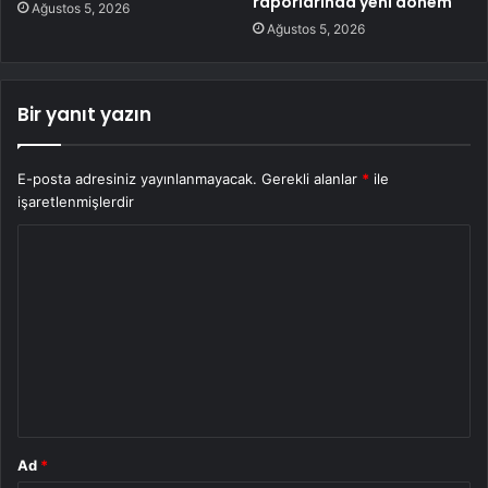
raporlarında yeni dönem
Ağustos 5, 2026
Ağustos 5, 2026
Bir yanıt yazın
E-posta adresiniz yayınlanmayacak.
Gerekli alanlar
*
ile
işaretlenmişlerdir
Y
o
r
u
m
*
Ad
*