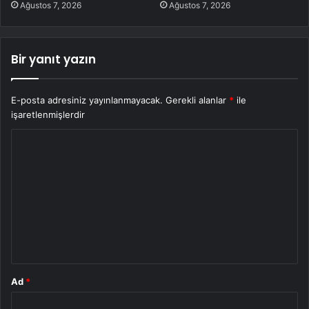
Ağustos 7, 2026
Ağustos 7, 2026
Bir yanıt yazın
E-posta adresiniz yayınlanmayacak.
Gerekli alanlar
*
ile
işaretlenmişlerdir
Y
o
r
u
m
*
Ad
*