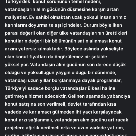
Türkiye’deki konut sorununun temel nedeni,
vatandaşların alım gücünün düşmesine karşın artan
maliyetler. Ev sahibi olmaktan uzak yoksul insanlarımız
karınlarını doyurma telaşı içindeler. Durum böyle iken
parası değerli olan diğer ülke vatandaşlarının ürettikleri
konutların değerli bir bölümünün satın alınması konut
arzını yetersiz kılmaktadır. Böylece aslında yükselişte
olan konut fiyatları da öngörülemez bir şekilde
yükseliyor. Vatandaşın alım gücünün son derece düşük
olduğu ve yoksulluğun yaygın olduğu bir dönemde,
vatandaşı uzun yıllar borçlanmaya dayalı programlar,
Türkiye’yi sadece borçlu vatandaşlar ülkesi haline
getirmeye hizmet edecektir. Gelinen aşamada yabancıya
konut satışına son verilmeli, devlet tarafından kısa
vadede ve kar amacı gütmeden ihtiyacı karşılayacak
konut arzı sağlanmalı, vatandaşın alım gücünü artıracak
projelere ağırlık verilmeli orta ve uzun vadede yatırım,
üretim, istihdam ve ihracat amaçlarını gerçekleştirecek