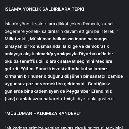
İSLAM’A YÖNELİK SALDIRILARA TEPKİ
İslam’a yönelik saldırılara dikkat çeken Ramanlı, kutsal
değerlere yönelik saldırıların devam ettiğini belirterek, ”
Milletvekili, Müslüman halkımızın inancına saygısı
olmayan bir konuşmasında, laikliğe ve demokratik
anlayışa alışık olmadığı yanılgısıyla Diyarbakır’da bir
okulda teneffüs zili olarak salavat seçimini Meclis’e
getirdi. Eğitim. Sanat kisvesi altında kutsallarımızı
kırmanın bir hüner olduğunu düşünen bir sanatçı, camide
uygunsuz pozlar vermekten çekinmedi. Geçtiğimiz
günlerde bir akademisyen de Peygamber Efendimiz
(sav)’e ahlaksızca hakaret etmişti.
diye tepki gösterdi.
“MÜSLÜMAN HALKIMIZA RANDEVU”
“Mukaddeslerimize yapılan saygısızlığı kınıyoruz” tepkisini