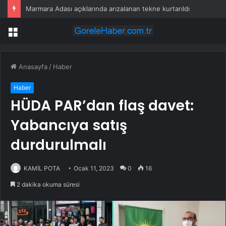
Marmara Adası açıklarında arızalanan tekne kurtarıldı
Menü
Anasayfa
/
Haber
Haber
HÜDA PAR’dan flaş davet:
Yabancıya satış
durdurulmalı
KAMİL POTA
Ocak 11, 2023
0
16
2 dakika okuma süresi