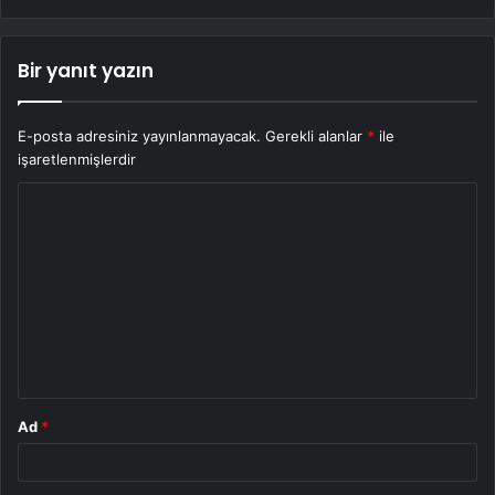
Bir yanıt yazın
E-posta adresiniz yayınlanmayacak.
Gerekli alanlar
*
ile
işaretlenmişlerdir
Y
o
r
u
m
*
Ad
*