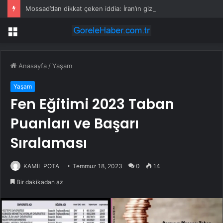
Mossad’dan dikkat çeken iddia: İran’ın gizli planı deşifre oldu
Menü
Anasayfa
/
Yaşam
Yaşam
Fen Eğitimi 2023 Taban
Puanları ve Başarı
Sıralaması
KAMİL POTA
Temmuz 18, 2023
0
14
Bir dakikadan az