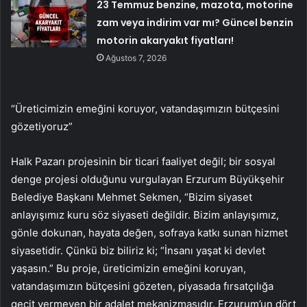
23 Temmuz benzine, mazota, motorine
zam veya indirim var mı? Güncel benzin
motorin akaryakıt fiyatları!
Ağustos 7, 2026
“Üreticimizin emeğini koruyor, vatandaşımızın bütçesini
gözetiyoruz”
Halk Pazarı projesinin bir ticari faaliyet değil; bir sosyal
denge projesi olduğunu vurgulayan Erzurum Büyükşehir
Belediye Başkanı Mehmet Sekmen, “Bizim siyaset
anlayışımız kuru söz siyaseti değildir. Bizim anlayışımız,
gönle dokunan, hayata değen, sofraya katkı sunan hizmet
siyasetidir. Çünkü biz biliriz ki; “İnsanı yaşat ki devlet
yaşasın.” Bu proje, üreticimizin emeğini koruyan,
vatandaşımızın bütçesini gözeten, piyasada fırsatçılığa
geçit vermeyen bir adalet mekanizmasıdır. Erzurum’un dört