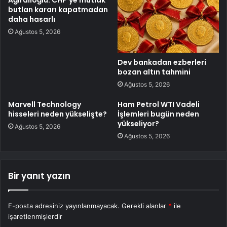
butlan kararı kapatmadan
daha hasarlı
Ağustos 5, 2026
Dev bankadan ezberleri
bozan altın tahmini
Ağustos 5, 2026
Marvell Technology
Ham Petrol WTI Vadeli
hisseleri neden yükselişte?
İşlemleri bugün neden
yükseliyor?
Ağustos 5, 2026
Ağustos 5, 2026
Bir yanıt yazın
E-posta adresiniz yayınlanmayacak.
Gerekli alanlar
*
ile
işaretlenmişlerdir