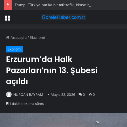
Trump: Türkiye harika bir müttefik, kimse bana F-35 satışı için ne yapmam gerektiğini söyleyemez
Menü
Anasayfa
/
Ekonomi
Ekonomi
Erzurum’da Halk
Pazarları’nın 13. Şubesi
açıldı
NURCAN BAYRAM
Mayıs 22, 2026
0
0
1 dakika okuma süresi