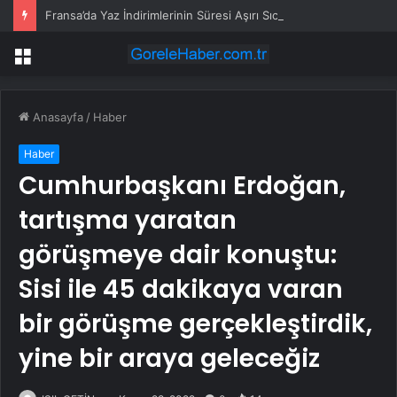
Fransa’da Yaz İndirimlerinin Süresi Aşırı Sıcaklar Nedeniyle 1 Hafta Uzatıldı
Menü
Anasayfa
/
Haber
Haber
Cumhurbaşkanı Erdoğan,
tartışma yaratan
görüşmeye dair konuştu:
Sisi ile 45 dakikaya varan
bir görüşme gerçekleştirdik,
yine bir araya geleceğiz