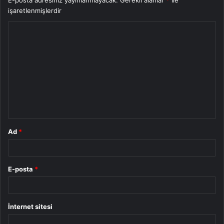
E-posta adresiniz yayınlanmayacak.
Gerekli alanlar
*
ile
işaretlenmişlerdir
Y
o
r
u
m
*
Ad
*
E-posta
*
İnternet sitesi