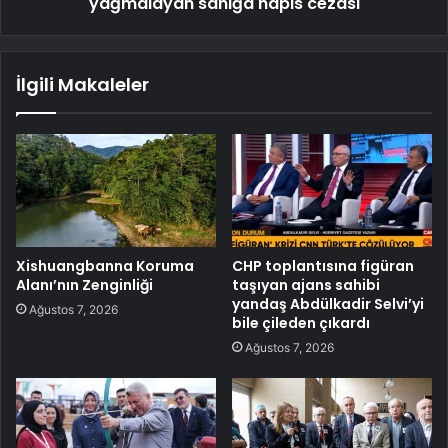
yağmalayan sanığa hapis cezası
İlgili Makaleler
Xishuangbanna Koruma
CHP toplantısına figüran
Alanı’nın Zenginliği
taşıyan ajans sahibi
yandaş Abdülkadir Selvi’yi
Ağustos 7, 2026
bile çileden çıkardı
Ağustos 7, 2026