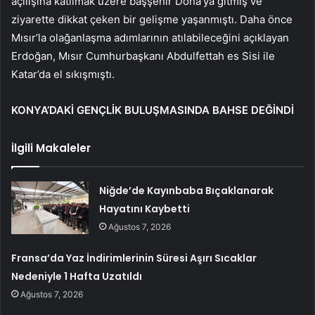
açılışına katılmak üzere başşehir Doha’ya gitmiş ve
ziyarette dikkat çeken bir gelişme yaşanmıştı. Daha önce
Mısır’la olağanlaşma adımlarının atılabileceğini açıklayan
Erdoğan, Mısır Cumhurbaşkanı Abdulfettah es Sisi ile
Katar’da el sıkışmıştı.
KONYA’DAKİ GENÇLİK BULUŞMASINDA BAHSE DEĞİNDİ
İlgili Makaleler
Niğde’de Kayınbaba Bıçaklanarak
Hayatını Kaybetti
Ağustos 7, 2026
Fransa’da Yaz İndirimlerinin Süresi Aşırı Sıcaklar
Nedeniyle 1 Hafta Uzatıldı
Ağustos 7, 2026