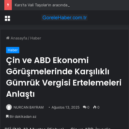
Kars’ta Vali Taşolar’ın aracında kaza
Menü
Anasayfa
/
Haber
Haber
Çin ve ABD Ekonomi
Görüşmelerinde Karşılıklı
Gümrük Vergisi Ertelemeleri
Anlaştı
NURCAN BAYRAM
Ağustos 13, 2025
0
0
Bir dakikadan az