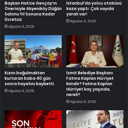
Başkan Hatice Gençay’ın
İstanbul’da yolcu otobüsü
Önerisiyle Akyeniköy Düğün
kaza yaptı: Çok sayıda
Salonu Yıl Sonuna Kadar
yaralı var!
Ücretsiz
Ağustos 6, 2026
Ağustos 6, 2026
Kızını boğulmaktan
İzmit Belediye Başkanı
kurtaran baba 40 gün
Fatma Kaplan Hürriyet
sonra hayatını kaybetti
kimdir? Fatma Kaplan
Hürriyet kaç yaşında,
Ağustos 6, 2026
nereli?
Ağustos 6, 2026