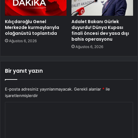
Kılıçdaroğlu Genel
Adalet Bakanı Gürlek
Merkezde kurmaylarıyla
duyurdu! Dünya Kupası
olağanüstü toplantıda
finali öncesi dev yasa dışı
bahis operasyonu
Ağustos 6, 2026
Ağustos 6, 2026
Bir yanıt yazın
E-posta adresiniz yayınlanmayacak.
Gerekli alanlar
*
ile
işaretlenmişlerdir
Y
o
r
u