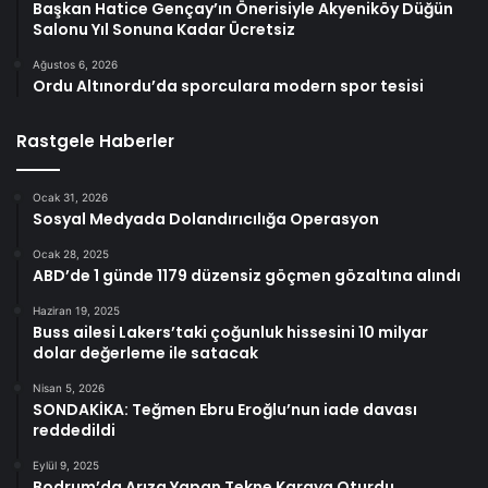
Başkan Hatice Gençay’ın Önerisiyle Akyeniköy Düğün
Salonu Yıl Sonuna Kadar Ücretsiz
Ağustos 6, 2026
Ordu Altınordu’da sporculara modern spor tesisi
Rastgele Haberler
Ocak 31, 2026
Sosyal Medyada Dolandırıcılığa Operasyon
Ocak 28, 2025
ABD’de 1 günde 1179 düzensiz göçmen gözaltına alındı
Haziran 19, 2025
Buss ailesi Lakers’taki çoğunluk hissesini 10 milyar
dolar değerleme ile satacak
Nisan 5, 2026
SONDAKİKA: Teğmen Ebru Eroğlu’nun iade davası
reddedildi
Eylül 9, 2025
Bodrum’da Arıza Yapan Tekne Karaya Oturdu