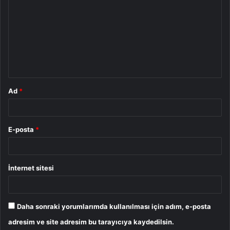
o
r
u
m
*
Ad
*
E-posta
*
İnternet sitesi
Daha sonraki yorumlarımda kullanılması için adım, e-posta
adresim ve site adresim bu tarayıcıya kaydedilsin.