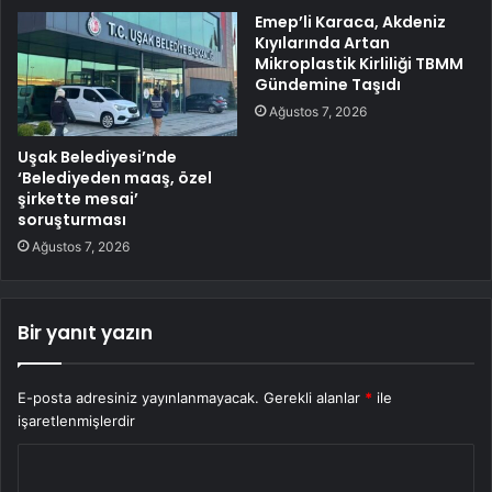
Emep’li Karaca, Akdeniz
Kıyılarında Artan
Mikroplastik Kirliliği TBMM
Gündemine Taşıdı
Ağustos 7, 2026
Uşak Belediyesi’nde
‘Belediyeden maaş, özel
şirkette mesai’
soruşturması
Ağustos 7, 2026
Bir yanıt yazın
E-posta adresiniz yayınlanmayacak.
Gerekli alanlar
*
ile
işaretlenmişlerdir
Y