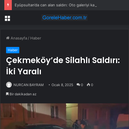
Eyüpsultan’da can alan saldırı: Oto galeriyi kana buladılar
Menü
Anasayfa
/
Haber
Haber
Çekmeköy’de Silahlı Saldırı:
İki Yaralı
NURCAN BAYRAM
Ocak 8, 2025
0
0
Bir dakikadan az