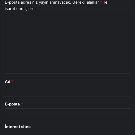
E-posta adresiniz yayınlanmayacak.
Gerekli alanlar
*
ile
işaretlenmişlerdir
Y
o
r
u
m
*
Ad
*
E-posta
*
İnternet sitesi