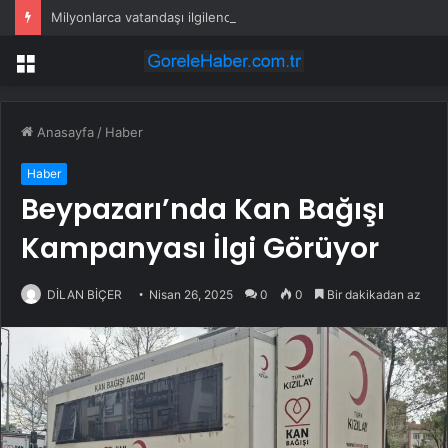
Milyonlarca vatandaşı ilgilendiriyor! İstirahat raporlarında yeni dönem
Menü
Anasayfa
/
Haber
Haber
Beypazarı’nda Kan Bağışı
Kampanyası İlgi Görüyor
DİLAN BİÇER
Nisan 26, 2025
0
0
Bir dakikadan az