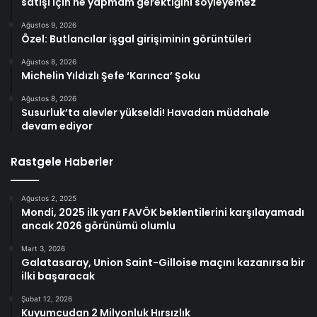
satışı için ne yapmam gerektiğini söyleyemez
Ağustos 9, 2026
Özel: Butlancılar işgal girişiminin görüntüleri
Ağustos 8, 2026
Michelin Yıldızlı Şefe ‘Karınca’ Şoku
Ağustos 8, 2026
Susurluk’ta alevler yükseldi! Havadan müdahale
devam ediyor
Rastgele Haberler
Ağustos 2, 2025
Mondi, 2025 ilk yarı FAVÖK beklentilerini karşılayamadı
ancak 2026 görünümü olumlu
Mart 3, 2026
Galatasaray, Union Saint-Gilloise maçını kazanırsa bir
ilki başaracak
Şubat 12, 2026
Kuyumcudan 2 Milyonluk Hırsızlık