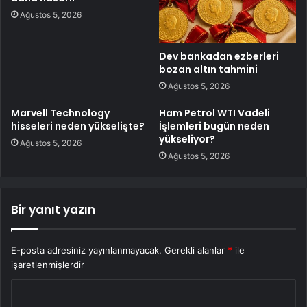
Ağustos 5, 2026
Dev bankadan ezberleri
bozan altın tahmini
Ağustos 5, 2026
Marvell Technology
Ham Petrol WTI Vadeli
hisseleri neden yükselişte?
İşlemleri bugün neden
yükseliyor?
Ağustos 5, 2026
Ağustos 5, 2026
Bir yanıt yazın
E-posta adresiniz yayınlanmayacak.
Gerekli alanlar
*
ile
işaretlenmişlerdir
Y