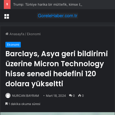
Trump: Türkiye harika bir müttefik, kimse bana F-35 satışı için ne yapmam gerektiğini söyleyemez
Menü
Anasayfa
/
Ekonomi
Ekonomi
Barclays, Asya geri bildirimi
üzerine Micron Technology
hisse senedi hedefini 120
dolara yükseltti
NURCAN BAYRAM
Mart 18, 2024
0
0
1 dakika okuma süresi