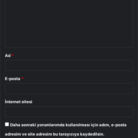
o
r
u
m
*
Ad
*
E-posta
*
İnternet sitesi
Daha sonraki yorumlarımda kullanılması için adım, e-posta
adresim ve site adresim bu tarayıcıya kaydedilsin.