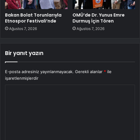
Bakan Bolat Torunlarıyla
OMÜ’de Dr. Yunus Emre
Etnospor Festivali’nde
Durmuş İçin Tören
Ağustos 7, 2026
Ağustos 7, 2026
Bir yanıt yazın
E-posta adresiniz yayınlanmayacak.
Gerekli alanlar
*
ile
işaretlenmişlerdir
Y
o
r
u
m
*