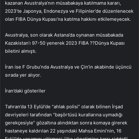
kazanan Avustralya’nın müsabakaya katılmama kararı,
2023’te Japonya, Endonezya ve Filipinler’de düzenlenecek
olan FIBA Dünya Kupası’na katılma hakkını etkilemeyecek.
Avustralya, son olarak Astana’da oynanan müsabakada
Kazakistan’ı 97-50 yenerek 2023 FIBA ??Dünya Kupası
biletini almıştı.
İran ise F Grubu’nda Avustralya ve Çin’in akabinde üçüncü
sırada yer alıyor.
İran’daki gösteriler
Tahran’da 13 Eylül’de “ahlak polisi” olarak bilinen İrşad
devriyeleri tarafından “başörtüsü kurallarına uymadığı
gerekçesiyle” gözaltına alındıktan sonra komaya girerek
hastaneye kaldırılan 22 yaşındaki Mahsa Emini’nin, 16
Eylül’de yaşamını yitirmesi ülke yönetimine karşı şiddetli