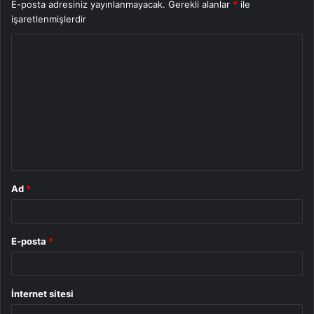
E-posta adresiniz yayınlanmayacak.
Gerekli alanlar
*
ile
işaretlenmişlerdir
Y
o
r
u
m
*
Ad
*
E-posta
*
İnternet sitesi