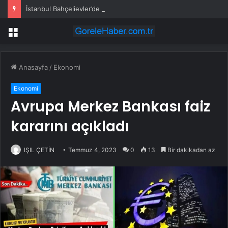
İstanbul Bahçelievler’de 4 katlı bina çöktü
Menü
Anasayfa
/
Ekonomi
Ekonomi
Avrupa Merkez Bankası faiz
kararını açıkladı
IŞIL ÇETİN
Temmuz 4, 2023
0
13
Bir dakikadan az