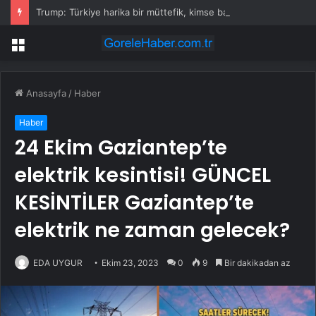
Trump: Türkiye harika bir müttefik, kimse bana F-35 satışı için ne yapmam gerektiğini söyleyemez
Menü
Anasayfa
/
Haber
Haber
24 Ekim Gaziantep’te
elektrik kesintisi! GÜNCEL
KESİNTİLER Gaziantep’te
elektrik ne zaman gelecek?
EDA UYGUR
Ekim 23, 2023
0
9
Bir dakikadan az