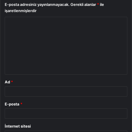
E-posta adresiniz yayınlanmayacak.
Gerekli alanlar
*
ile
işaretlenmişlerdir
Y
o
r
u
m
*
Ad
*
E-posta
*
İnternet sitesi